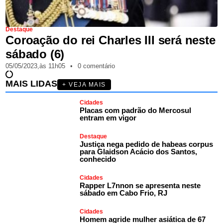
Destaque
Coroação do rei Charles III será neste
sábado (6)
05/05/2023,
às
11h05
•
0 comentário
MAIS LIDAS
+ VEJA MAIS
Cidades
Placas com padrão do Mercosul
entram em vigor
Destaque
Justiça nega pedido de habeas corpus
para Glaidson Acácio dos Santos,
conhecido
Cidades
Rapper L7nnon se apresenta neste
sábado em Cabo Frio, RJ
Cidades
Homem agride mulher asiática de 67