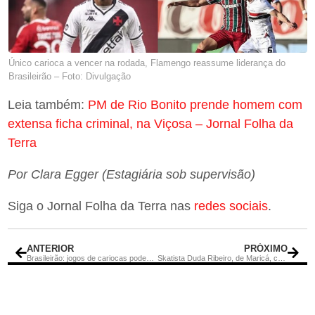
Único carioca a vencer na rodada, Flamengo reassume liderança do
Brasileirão – Foto: Divulgação
Leia também:
PM de Rio Bonito prende homem com
extensa ficha criminal, na Viçosa – Jornal Folha da
Terra
Por Clara Egger (Estagiária sob supervisão)
Siga o Jornal Folha da Terra nas
redes sociais
.
ANTERIOR
PRÓXIMO
Brasileirão: jogos de cariocas podem mudar liderança e zona de rebaixamento do campeonato
Skatista Duda Ribeiro, de Maricá, conquista etapa de Curitiba do STU National 2025