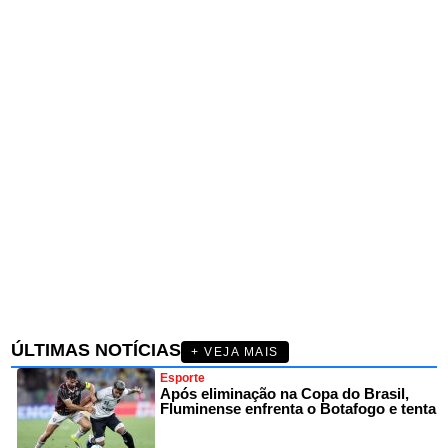
ÚLTIMAS NOTÍCIAS
+ VEJA MAIS
Esporte
Após eliminação na Copa do Brasil,
Fluminense enfrenta o Botafogo e tenta