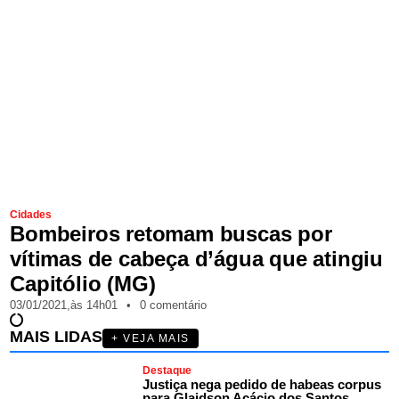
Cidades
Bombeiros retomam buscas por
vítimas de cabeça d’água que atingiu
Capitólio (MG)
03/01/2021,
às
14h01
•
0 comentário
MAIS LIDAS
+ VEJA MAIS
Destaque
Justiça nega pedido de habeas corpus
para Glaidson Acácio dos Santos,