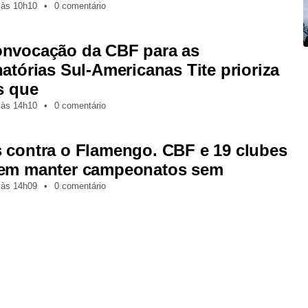
,
às
10h10
•
0 comentário
nvocação da CBF para as
natórias Sul-Americanas Tite prioriza
s que
,
às
14h10
•
0 comentário
 contra o Flamengo. CBF e 19 clubes
em manter campeonatos sem
,
às
14h09
•
0 comentário