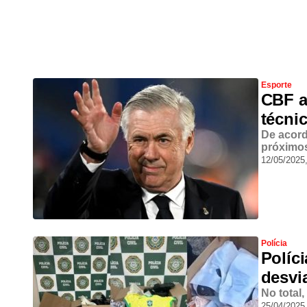
Esporte
CBF a
técnic
De acord
próximos
12/05/2025
Polícia
Políc
desvi
No total
25/04/2025