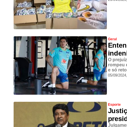
Geral
Enten
inden
O prejuí
rompeu o
e só ret
05/09/2024
Esporte
Justi
presi
Julgamen