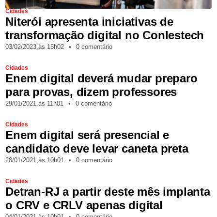
Cidades
Niterói apresenta iniciativas de
transformação digital no Conlestech
03/02/2023,
às
15h02
•
0 comentário
Cidades
Enem digital deverá mudar preparo
para provas, dizem professores
29/01/2021,
às
11h01
•
0 comentário
Cidades
Enem digital será presencial e
candidato deve levar caneta preta
28/01/2021,
às
10h01
•
0 comentário
Cidades
Detran-RJ a partir deste mês implanta
o CRV e CRLV apenas digital
04/01/2021,
às
10h01
•
0 comentário