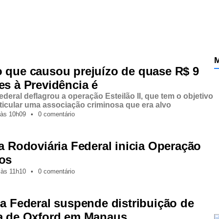
M
 que causou prejuízo de quase R$ 9
es à Previdência é
ederal deflagrou a operação Esteilão II, que tem o objetivo
ticular uma associação criminosa que era alvo
às
10h09
•
0 comentário
ia Rodoviária Federal inicia Operação
os
,
às
11h10
•
0 comentário
ça Federal suspende distribuição de
a de Oxford em Manaus