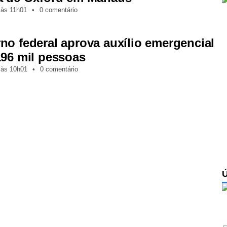
,
às
11h01
•
0 comentário
no federal aprova auxílio emergencial
196 mil pessoas
,
às
10h01
•
0 comentário