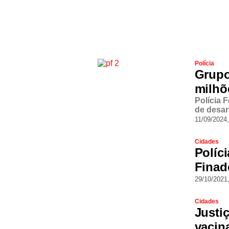
Polícia
Grupo
milhõ
Polícia F
de desar
11/09/2024,
Cidades
Políc
Finad
29/10/2021
Cidades
Justi
vacin