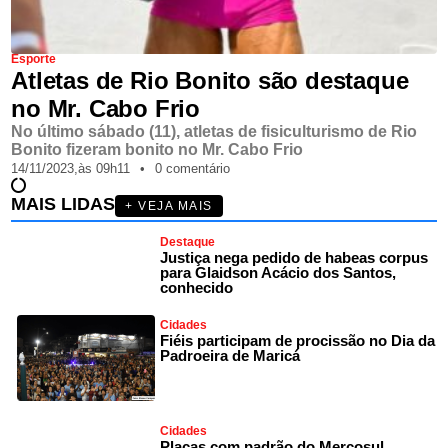
Esporte
Atletas de Rio Bonito são destaque
no Mr. Cabo Frio
No último sábado (11), atletas de fisiculturismo de Rio
Bonito fizeram bonito no Mr. Cabo Frio
14/11/2023,
às
09h11
•
0 comentário
MAIS LIDAS
+ VEJA MAIS
Destaque
Justiça nega pedido de habeas corpus
para Glaidson Acácio dos Santos,
conhecido
Cidades
Fiéis participam de procissão no Dia da
Padroeira de Maricá
Cidades
Placas com padrão do Mercosul