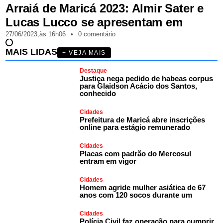
Arraiá de Maricá 2023: Almir Sater e
Lucas Lucco se apresentam em
27/06/2023,
às
16h06
•
0 comentário
MAIS LIDAS
+ VEJA MAIS
Destaque
Justiça nega pedido de habeas corpus
para Glaidson Acácio dos Santos,
conhecido
Cidades
Prefeitura de Maricá abre inscrições
online para estágio remunerado
Cidades
Placas com padrão do Mercosul
entram em vigor
Cidades
Homem agride mulher asiática de 67
anos com 120 socos durante um
Cidades
Polícia Civil faz operação para cumprir