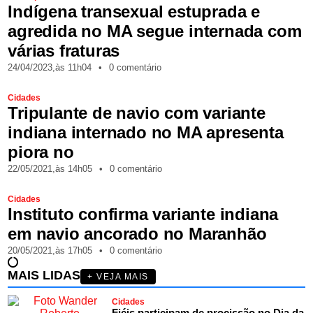
Indígena transexual estuprada e
agredida no MA segue internada com
várias fraturas
24/04/2023,
às
11h04
•
0 comentário
Cidades
Tripulante de navio com variante
indiana internado no MA apresenta
piora no
22/05/2021,
às
14h05
•
0 comentário
Cidades
Instituto confirma variante indiana
em navio ancorado no Maranhão
20/05/2021,
às
17h05
•
0 comentário
MAIS LIDAS
+ VEJA MAIS
Cidades
Fiéis participam de procissão no Dia da