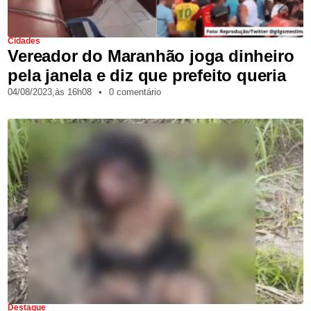
Cidades
Vereador do Maranhão joga dinheiro
pela janela e diz que prefeito queria
04/08/2023,
às
16h08
•
0 comentário
Destaque