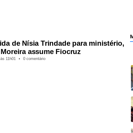
M
ida de Nísia Trindade para ministério,
 Moreira assume Fiocruz
,
às
11h01
•
0 comentário