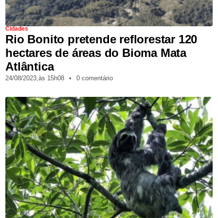
Cidades
Rio Bonito pretende reflorestar 120
hectares de áreas do Bioma Mata
Atlântica
24/08/2023,
às
15h08
•
0 comentário