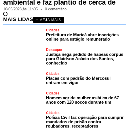
ambiental e faz plantio de cerca de
16/05/2023,
às
11h05
•
0 comentário
MAIS LIDAS
+ VEJA MAIS
Cidades
Prefeitura de Maricá abre inscrições
online para estágio remunerado
Destaque
Justiça nega pedido de habeas corpus
para Glaidson Acácio dos Santos,
conhecido
Cidades
Placas com padrão do Mercosul
entram em vigor
Cidades
Homem agride mulher asiática de 67
anos com 120 socos durante um
Cidades
Polícia Civil faz operação para cumprir
mandados de prisão contra
roubadores, receptadores