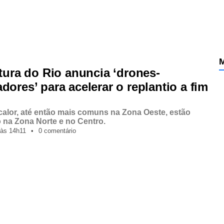
M
itura do Rio anuncia ‘drones-
dores’ para acelerar o replantio a fim
 calor, até então mais comuns na Zona Oeste, estão
 na Zona Norte e no Centro.
às
14h11
•
0 comentário