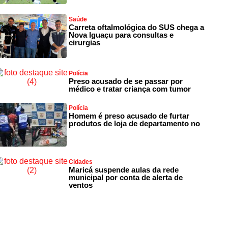
Saúde
Carreta oftalmológica do SUS chega a
Nova Iguaçu para consultas e
cirurgias
Polícia
Preso acusado de se passar por
médico e tratar criança com tumor
Polícia
Homem é preso acusado de furtar
produtos de loja de departamento no
Cidades
Maricá suspende aulas da rede
municipal por conta de alerta de
ventos