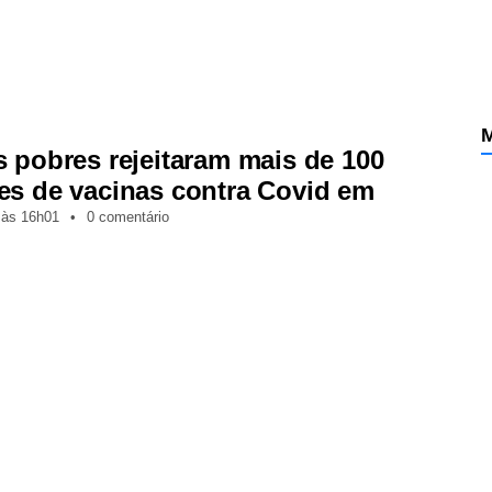
M
s pobres rejeitaram mais de 100
es de vacinas contra Covid em
,
às
16h01
•
0 comentário