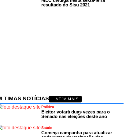
MEC divulga nesta sexta-feira
resultado do Sisu 2021
ÚLTIMAS NOTÍCIAS
+ VEJA MAIS
Política
Eleitor votará duas vezes para o
Senado nas eleições deste ano
Saúde
Começa campanha para atualizar