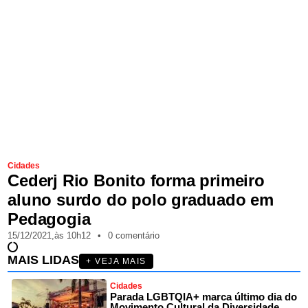
Cidades
Cederj Rio Bonito forma primeiro
aluno surdo do polo graduado em
Pedagogia
15/12/2021,
às
10h12
•
0 comentário
MAIS LIDAS
+ VEJA MAIS
Cidades
Parada LGBTQIA+ marca último dia do
Movimento Cultural da Diversidade