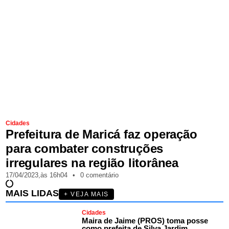
Cidades
Prefeitura de Maricá faz operação
para combater construções
irregulares na região litorânea
17/04/2023,
às
16h04
•
0 comentário
MAIS LIDAS
+ VEJA MAIS
Cidades
Maira de Jaime (PROS) toma posse
como prefeita de Silva Jardim