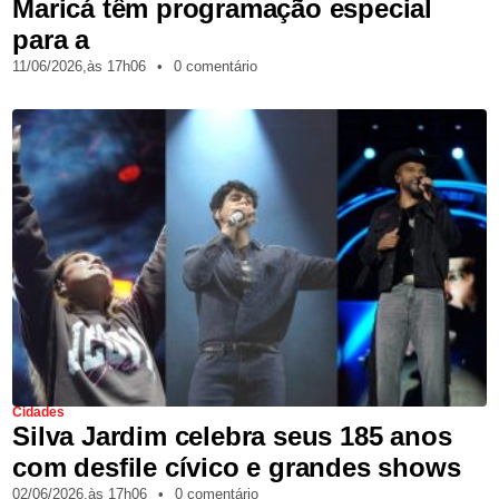
Maricá têm programação especial
para a
11/06/2026,
às
17h06
•
0 comentário
Cidades
Silva Jardim celebra seus 185 anos
com desfile cívico e grandes shows
02/06/2026,
às
17h06
•
0 comentário