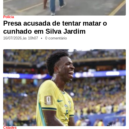
Polícia
Presa acusada de tentar matar o
cunhado em Silva Jardim
16/07/2026,
às
10h07
•
0 comentário
Cidades