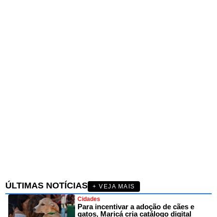
ÚLTIMAS NOTÍCIAS
+ VEJA MAIS
Cidades
Para incentivar a adoção de cães e
gatos, Maricá cria catálogo digital