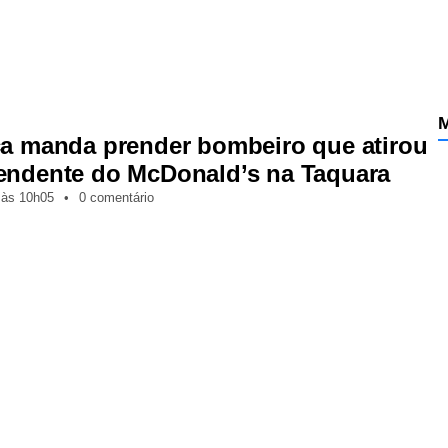
M
ça manda prender bombeiro que atirou
endente do McDonald’s na Taquara
,
às
10h05
•
0 comentário