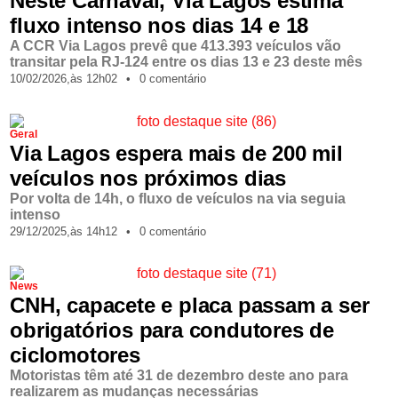
Neste Carnaval, Via Lagos estima
fluxo intenso nos dias 14 e 18
A CCR Via Lagos prevê que 413.393 veículos vão
transitar pela RJ-124 entre os dias 13 e 23 deste mês
10/02/2026,
às
12h02
•
0 comentário
Geral
Via Lagos espera mais de 200 mil
veículos nos próximos dias
Por volta de 14h, o fluxo de veículos na via seguia
intenso
29/12/2025,
às
14h12
•
0 comentário
News
CNH, capacete e placa passam a ser
obrigatórios para condutores de
ciclomotores
Motoristas têm até 31 de dezembro deste ano para
realizarem as mudanças necessárias