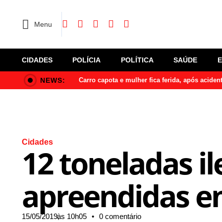
Menu
CIDADES
POLÍCIA
POLÍTICA
SAÚDE
NEWS:
Carro capota e mulher fica ferida, após acide
Cidades
12 toneladas i
apreendidas e
15/05/2019,
às
10h05
•
0 comentário