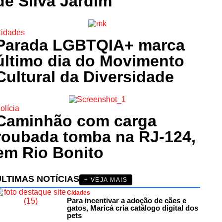
de Silva Jardim
idades
Parada LGBTQIA+ marca
último dia do Movimento
Cultural da Diversidade
olícia
Caminhão com carga
roubada tomba na RJ-124,
em Rio Bonito
ÚLTIMAS NOTÍCIAS
+ VEJA MAIS
Cidades
Para incentivar a adoção de cães e
gatos, Maricá cria catálogo digital dos
pets