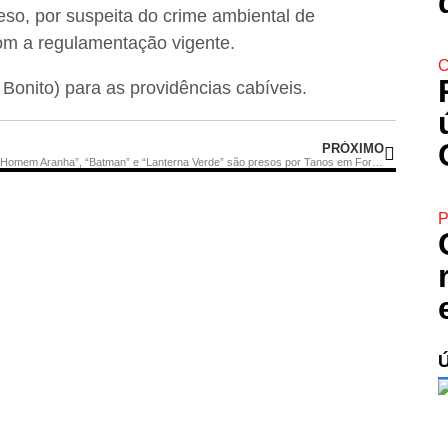
eso, por suspeita do crime ambiental de
om a regulamentação vigente.
C
Bonito) para as providências cabíveis.
PRÓXIMO
“Homem Aranha”, “Batman” e “Lanterna Verde” são presos por Tanos em Fortaleza
P