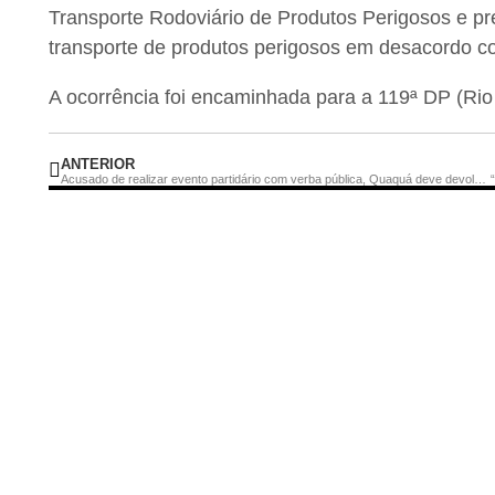
Transporte Rodoviário de Produtos Perigosos e pr
transporte de produtos perigosos em desacordo c
A ocorrência foi encaminhada para a 119ª DP (Rio 
ANTERIOR
Acusado de realizar evento partidário com verba pública, Quaquá deve devolver R$ 5 milhões aos cofres de Maricá