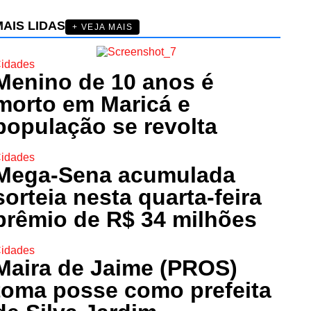
AIS LIDAS
+ VEJA MAIS
idades
Menino de 10 anos é
morto em Maricá e
população se revolta
idades
Mega-Sena acumulada
sorteia nesta quarta-feira
prêmio de R$ 34 milhões
idades
Maira de Jaime (PROS)
toma posse como prefeita