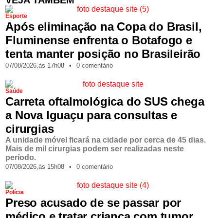
Esporte
Após eliminação na Copa do Brasil,
Fluminense enfrenta o Botafogo e
tenta manter posição no Brasileirão
07/08/2026,
às
17h08
•
0 comentário
Saúde
Carreta oftalmológica do SUS chega
a Nova Iguaçu para consultas e
cirurgias
A unidade móvel ficará na cidade por cerca de 45 dias.
Mais de mil cirurgias podem ser realizadas neste
período.
07/08/2026,
às
15h08
•
0 comentário
Polícia
Preso acusado de se passar por
médico e tratar criança com tumor