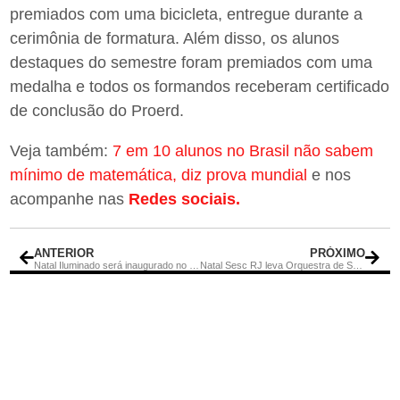
premiados com uma bicicleta, entregue durante a
cerimônia de formatura. Além disso, os alunos
destaques do semestre foram premiados com uma
medalha e todos os formandos receberam certificado
de conclusão do Proerd.
Veja também:
7 em 10 alunos no Brasil não sabem
mínimo de matemática, diz prova mundial
e nos
acompanhe nas
Redes sociais.
ANTERIOR
PRÓXIMO
Natal Iluminado será inaugurado no Centro e em Itaipuaçu neste sábado (09/12)
Natal Sesc RJ leva Orquestra de Solistas a Tanguá nesta sexta-feira (8)