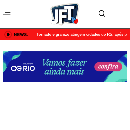
NEWS:
Tornado e granizo atingem cidades do RS, após p