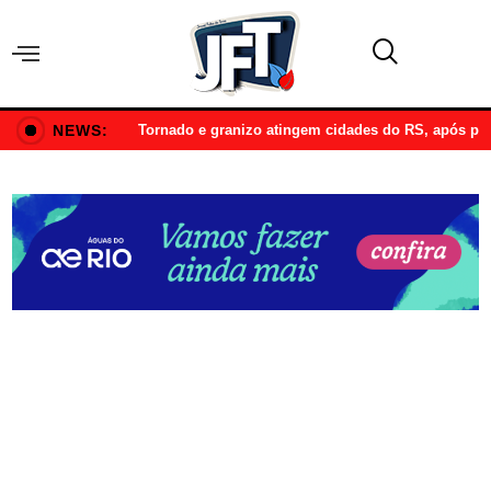
NEWS:
Tornado e granizo atingem cidades do RS, após p