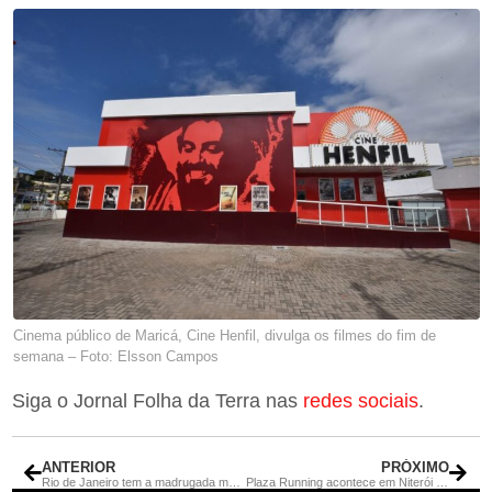
Cinema público de Maricá, Cine Henfil, divulga os filmes do fim de
semana – Foto: Elsson Campos
Siga o Jornal Folha da Terra nas
redes sociais
.
ANTERIOR
PRÓXIMO
Rio de Janeiro tem a madrugada mais fria do ano com 13,2°C em Jacarepaguá
Plaza Running acontece em Niterói em 24 de agosto