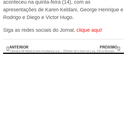
aconteceu na quinta-feira (14), com as
apresentações de Karen Keldani, George Henrique e
Rodrigo e Diego e Victor Hugo.
Siga as redes sociais do Jornal,
clique aqui!
ANTERIOR
PRÓXIMO
Câmara de Maricá tem mudança a partir da próxima semana
Diretor do Lona na Lua, Zeca Novais, palestra na Rio Innovation Week