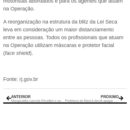
motoristas abordados e para os agentes que atuam
na Operação.
A reorganização na estrutura da blitz da Lei Seca
leva em consideração um maior distanciamento
entre as pessoas. Todos os profissionais que atuam
na Operação utilizam máscaras e protetor facial
(
face shield
).
Fonte: rj.gov.br
ANTERIOR
PRÓXIMO
Mangaratiba cancela Réveillon e autoriza retorno das barreiras de bloqueio na Cidade
Prefeitura de Maricá decidi apagar as luzes temáticas de natal para evitar aglomerações