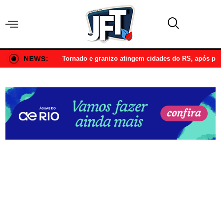
NEWS:
Tornado e granizo atingem cidades do RS, após p