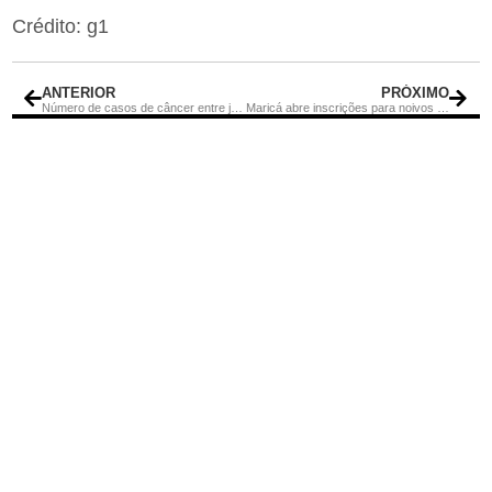
Crédito: g1
ANTERIOR
PRÓXIMO
Número de casos de câncer entre jovens cresce 79% em 30 anos
Maricá abre inscrições para noivos do Casamento Comunitário