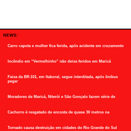
NEWS:
Carro capota e mulher fica ferida, após acidente em cruzamento
Incêndio em “Vermelhinho” não deixa feridos em Maricá
Faixa da BR-101, em Itaboraí, segue interditada, após ônibus
pegar
Moradores de Maricá, Niterói e São Gonçalo fazem série de
Cachorro é resgatado de encosta de quase 30 metros na
Tornado causa destruição em cidades do Rio Grande do Sul