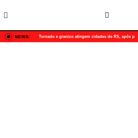
NEWS:
Tornado e granizo atingem cidades do RS, após p