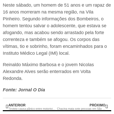
Neste sábado, um homem de 51 anos e um rapaz de
16 anos morreram na mesma região, na Vila
Pinheiro. Segundo informações dos Bombeiros, o
homem tentou salvar o adolescente, que estava se
afogando, mas acabou sendo arrastado pela forte
correnteza e também se afogou. Os corpos das
vítimas, tio e sobrinho, foram encaminhados para o
Instituto Médico Legal (IMl) local.
Reinaldo Máximo Barbosa e o jovem Nicolas
Alexandre Alves serão enterrados em Volta
Redonda.
Fonte: Jornal O Dia
ANTERIOR
PRÓXIMO
Tiroteio causa pânico entre motoristas na BR-101
Chacina mata sete pessoas em São Gonçalo e Itaboraí