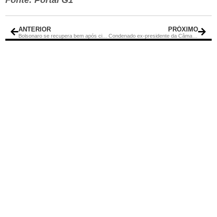
ANTERIOR
PRÓXIMO
Bolsonaro se recupera bem após cirurgia
Condenado ex-presidente da Câmara dos Vereadores de Casimiro de Abreu por exigir parte dos vencimentos de servidores