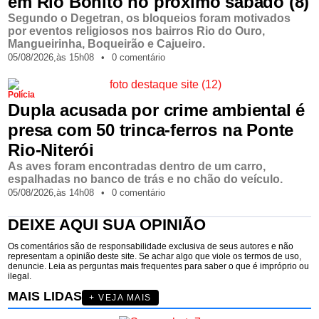
em Rio Bonito no próximo sábado (8)
Segundo o Degetran, os bloqueios foram motivados
por eventos religiosos nos bairros Rio do Ouro,
Mangueirinha, Boqueirão e Cajueiro.
05/08/2026,
às
15h08
•
0 comentário
Polícia
Dupla acusada por crime ambiental é
presa com 50 trinca-ferros na Ponte
Rio-Niterói
As aves foram encontradas dentro de um carro,
espalhadas no banco de trás e no chão do veículo.
05/08/2026,
às
14h08
•
0 comentário
DEIXE AQUI SUA OPINIÃO
Os comentários são de responsabilidade exclusiva de seus autores e não
representam a opinião deste site. Se achar algo que viole os termos de uso,
denuncie. Leia as perguntas mais frequentes para saber o que é impróprio ou
ilegal.
MAIS LIDAS
+ VEJA MAIS