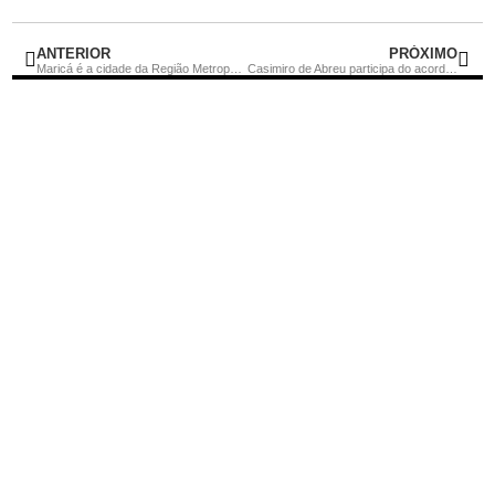
ANTERIOR
PRÓXIMO
Maricá é a cidade da Região Metropolitana II com melhor atuação na Atenção Primária à Saúde
Casimiro de Abreu participa do acordo do Ministério Público sobre saúde fiscal dos municípios