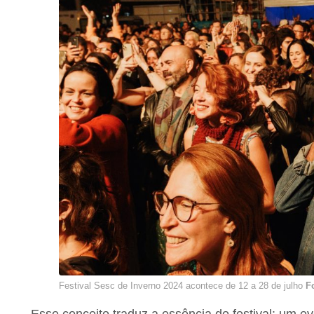
Festival Sesc de Inverno 2024 acontece de 12 a 28 de julho
F
Esse conceito traduz a essência do festival: um ev