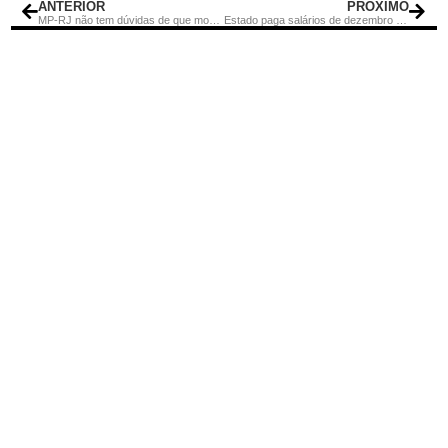
ANTERIOR
PRÓXIMO
MP-RJ não tem dúvidas de que morte de Marielle está ligada a milícias
Estado paga salários de dezembro para servidores nesta terça-feira