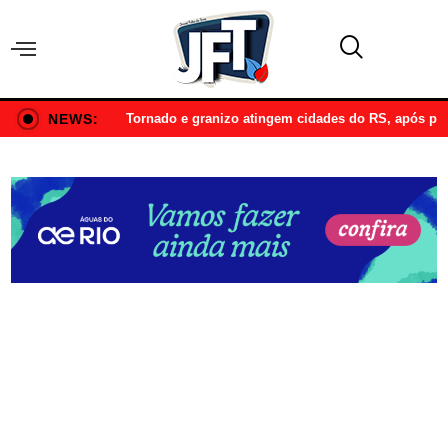
NEWS:
Tornado e granizo atingem cidades do RS, após p