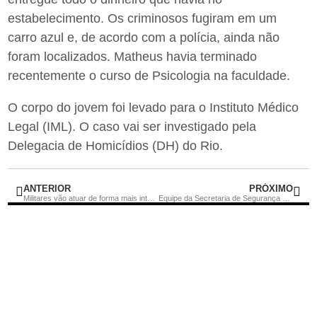
estabelecimento. Os criminosos fugiram em um
carro azul e, de acordo com a polícia, ainda não
foram localizados. Matheus havia terminado
recentemente o curso de Psicologia na faculdade.
O corpo do jovem foi levado para o Instituto Médico
Legal (IML). O caso vai ser investigado pela
Delegacia de Homicídios (DH) do Rio.
ANTERIOR
PRÓXIMO
Militares vão atuar de forma mais intensa no Programa Mais Médicos
Equipe da Secretaria de Segurança Pública de Rio das Ostras visita Guarda Municipal do Rio