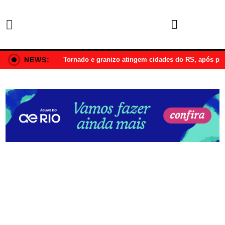
NEWS:
Tornado e granizo atingem cidades do RS, após p