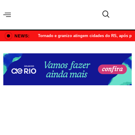
NEWS:
Tornado e granizo atingem cidades do RS, após p