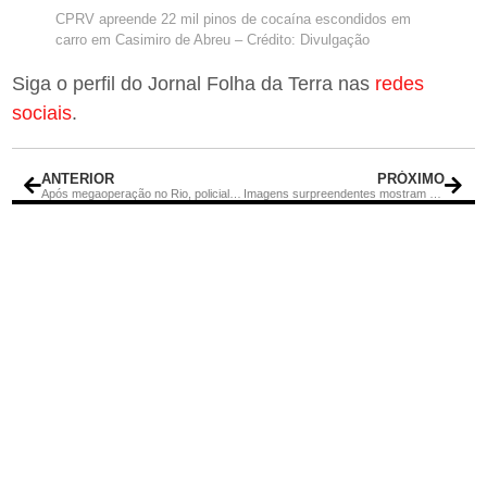
CPRV apreende 22 mil pinos de cocaína escondidos em
carro em Casimiro de Abreu – Crédito: Divulgação
Siga o perfil do Jornal Folha da Terra nas
redes
sociais
.
ANTERIOR
PRÓXIMO
Após megaoperação no Rio, policial ferido tem perna amputada
Imagens surpreendentes mostram confronto entre policiais e suspeitos em megaoperação