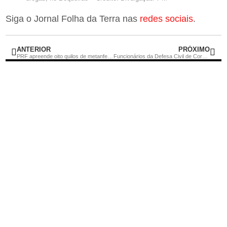
Siga o Jornal Folha da Terra nas
redes sociais
.
ANTERIOR
PRÓXIMO
PRF apreende oito quilos de metanfetamina escondidos em pacotes de creatina
Funcionários da Defesa Civil de Cordeiro são presos acusados de sedar e abandonar cachorros