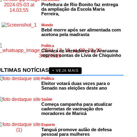
Prefeitura de Rio Bonito faz entrega
da ampliação da Escola Maria
Ferreira,
Mundo
Bebê morre após ser alimentada com
acetona pela madrasta
Política
Câmara de Vereadores de Araruama
reprova contas de Lívia de Chiquinho
ÚLTIMAS NOTÍCIAS
+ VEJA MAIS
Política
Eleitor votará duas vezes para o
Senado nas eleições deste ano
Saúde
Começa campanha para atualizar
cadernetas de vacinação dos
moradores de Maricá
Esporte
Tanguá promove aulão de defesa
pessoal para mulheres