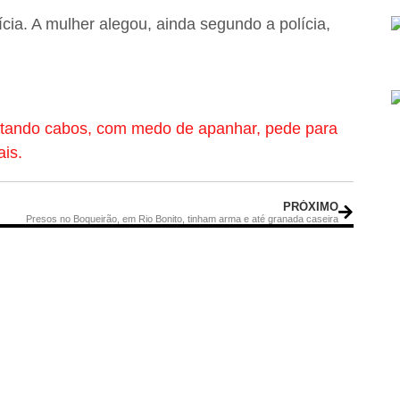
cia. A mulher alegou, ainda segundo a polícia,
rtando cabos, com medo de apanhar, pede para
ais.
PRÓXIMO
Presos no Boqueirão, em Rio Bonito, tinham arma e até granada caseira