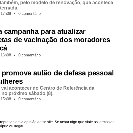
 também, pelo modelo de renovação, que acontece
lternada.
17h08
•
0 comentário
 campanha para atualizar
etas de vacinação dos moradores
icá
16h08
•
0 comentário
 promove aulão de defesa pessoal
ulheres
e vai acontecer no Centro de Referência da
 no próximo sábado (8).
15h08
•
0 comentário
epresentam a opinião deste site. Se achar algo que viole os termos de
prio ou ilegal.