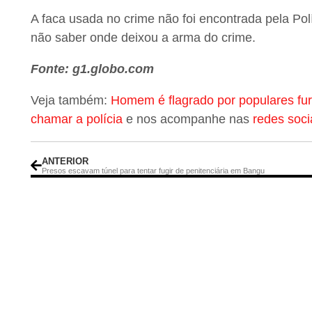
A faca usada no crime não foi encontrada pela Polí
não saber onde deixou a arma do crime.
Fonte: g1.globo.com
Veja também:
Homem é flagrado por populares fu
chamar a polícia
e nos acompanhe nas
redes soci
ANTERIOR
Presos escavam túnel para tentar fugir de penitenciária em Bangu