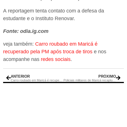
A reportagem tenta contato com a defesa da
estudante e o Instituto Renovar.
Fonte: odia.ig.com
veja também:
Carro roubado em Maricá é
recuperado pela PM após troca de tiros
e nos
acompanhe nas
redes sociais
.
ANTERIOR
PRÓXIMO
Carro roubado em Maricá é recuperado pela PM após troca de tiros
Policiais militares de Maricá recapturam fugitivo da Justiça