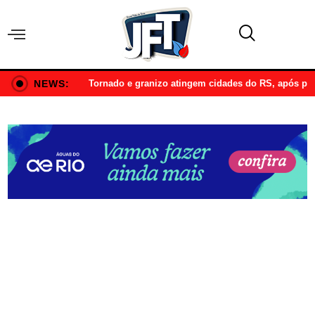
NEWS:
Tornado e granizo atingem cidades do RS, após p