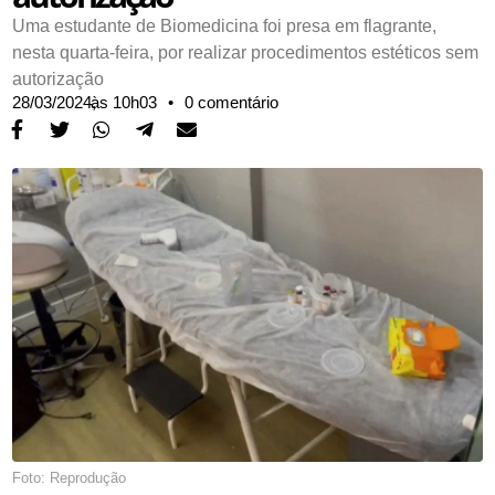
Uma estudante de Biomedicina foi presa em flagrante,
nesta quarta-feira, por realizar procedimentos estéticos sem
autorização
28/03/2024,
às
10h03
•
0 comentário
Foto: Reprodução