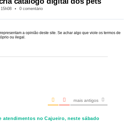
cria catálogo digital dos pets
15h08
•
0 comentário
epresentam a opinião deste site. Se achar algo que viole os termos de
prio ou ilegal.
mais antigos
de atendimentos no Cajueiro, neste sábado