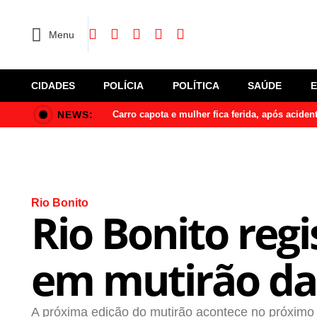
Menu
CIDADES
POLÍCIA
POLÍTICA
SAÚDE
NEWS:
Carro capota e mulher fica ferida, após acide
Rio Bonito
Rio Bonito reg
em mutirão da
A próxima edição do mutirão acontece no próximo 