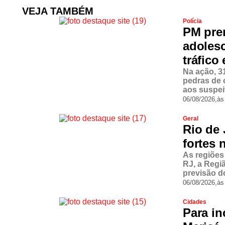
VEJA TAMBÉM
Polícia
PM pre
adoles
tráfico
Na ação, 3
pedras de 
aos suspei
06/08/2026,
às
Geral
Rio de 
fortes 
As regiões
RJ, a Regi
previsão d
06/08/2026,
às
Cidades
Para in