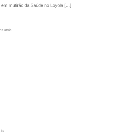
s em mutirão da Saúde no Loyola […]
s atrás
rás