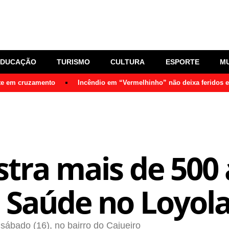
EDUCAÇÃO
TURISMO
CULTURA
ESPORTE
M
nte em cruzamento
Incêndio em “Vermelhinho” não deixa feridos 
istra mais de 50
 Saúde no Loyol
sábado (16), no bairro do Cajueiro