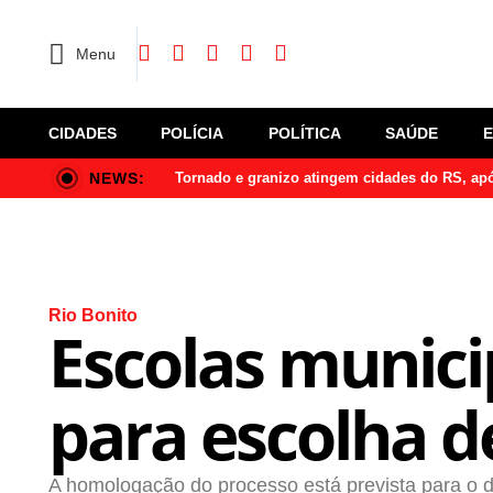
Menu
CIDADES
POLÍCIA
POLÍTICA
SAÚDE
NEWS:
Tornado e granizo atingem cidades do RS, a
Rio Bonito
Escolas munici
para escolha 
A homologação do processo está prevista para o d