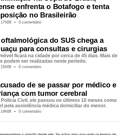
nse enfrenta o Botafogo e tenta
posição no Brasileirão
17h08
•
0 comentário
 oftalmológica do SUS chega a
uaçu para consultas e cirurgias
móvel ficará na cidade por cerca de 45 dias. Mais de
as podem ser realizadas neste período.
15h08
•
0 comentário
acusado de se passar por médico e
criança com tumor cerebral
Polícia Civil, ele passou os últimos 10 meses como
l pela assistência médica domiciliar do menor.
14h08
•
0 comentário
epresentam a opinião deste site. Se achar algo que viole os termos de