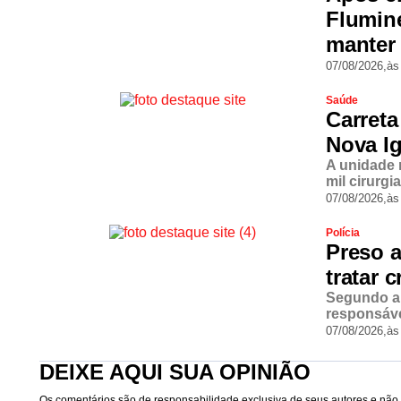
Flumine
manter 
07/08/2026,
às
Saúde
Carreta
Nova Ig
A unidade 
mil cirurgi
07/08/2026,
às
Polícia
Preso 
tratar 
Segundo a 
responsáve
07/08/2026,
às
DEIXE AQUI SUA OPINIÃO
Os comentários são de responsabilidade exclusiva de seus autores e não r