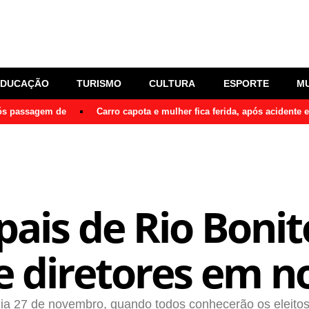
EDUCAÇÃO
TURISMO
CULTURA
ESPORTE
M
pós passagem de
Carro capota e mulher fica ferida, após acidente
pais de Rio Bonit
de diretores em 
ia 27 de novembro, quando todos conhecerão os eleitos