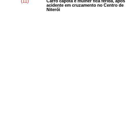
Carro capota e mulher fica ferida, após
acidente em cruzamento no Centro de
Niterói