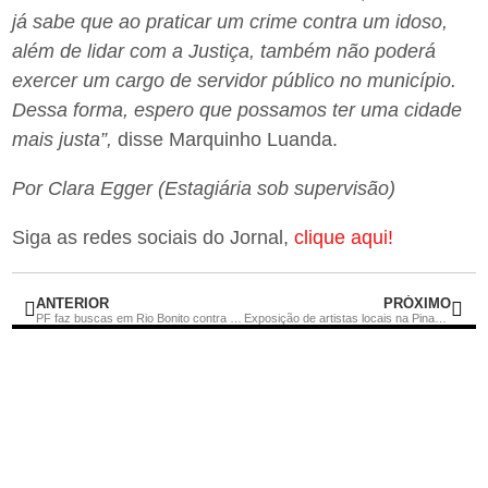
já sabe que ao praticar um crime contra um idoso,
além de lidar com a Justiça, também não poderá
exercer um cargo de servidor público no município.
Dessa forma, espero que possamos ter uma cidade
mais justa”,
disse Marquinho Luanda.
Por Clara Egger (Estagiária sob supervisão)
Siga as redes sociais do Jornal,
clique aqui!
ANTERIOR
PRÓXIMO
PF faz buscas em Rio Bonito contra possíveis desvios do SUS entre 2022 e 2024
Exposição de artistas locais na Pinacoteca de Rio Bonito termina hoje, sexta-feira (12)