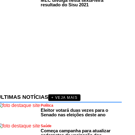
MEC divulga nesta sexta-feira
resultado do Sisu 2021
ÚLTIMAS NOTÍCIAS
+ VEJA MAIS
Política
Eleitor votará duas vezes para o
Senado nas eleições deste ano
Saúde
Começa campanha para atualizar