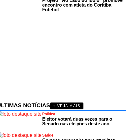
Projeto “Ao Lado do Ídolo” promove
encontro com atleta do Coritiba
Futebol
ÚLTIMAS NOTÍCIAS
+ VEJA MAIS
Política
Eleitor votará duas vezes para o
Senado nas eleições deste ano
Saúde