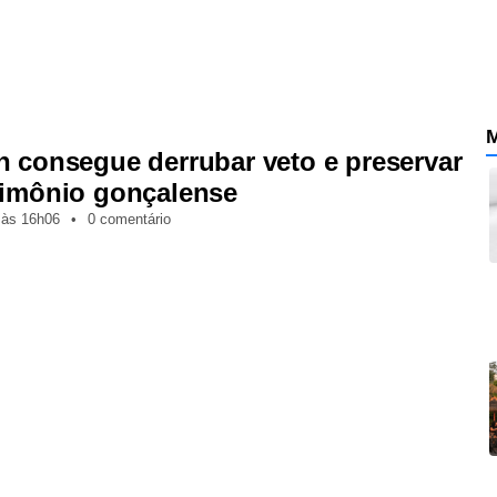
M
n consegue derrubar veto e preservar
rimônio gonçalense
,
às
16h06
•
0 comentário