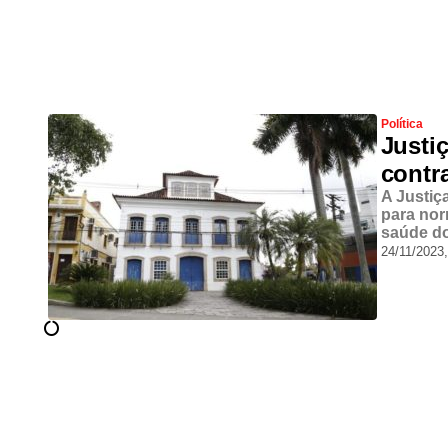
Política
Justiç
contr
A Justiç
para nor
saúde do
24/11/2023,