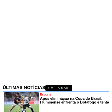
ÚLTIMAS NOTÍCIAS
+ VEJA MAIS
Esporte
Após eliminação na Copa do Brasil,
Fluminense enfrenta o Botafogo e tenta