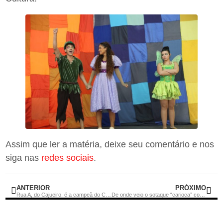
Assim que ler a matéria, deixe seu comentário e nos
siga nas
redes sociais
.
ANTERIOR
PRÓXIMO
Rua A, do Cajueiro, é a campeã do Concurso de Ruas Decoradas de Rio Bonito
De onde veio o sotaque “carioca” com “S” em som de “X”?