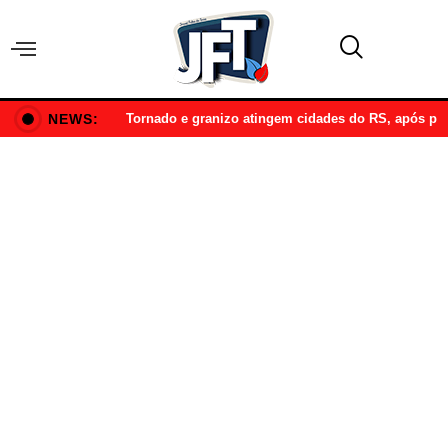
NEWS:
Tornado e granizo atingem cidades do RS, após p