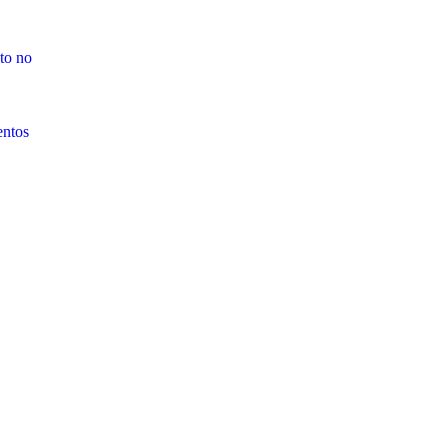
to no
entos