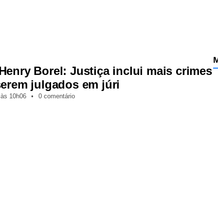
M
Henry Borel: Justiça inclui mais crimes
serem julgados em júri
,
às
10h06
•
0 comentário