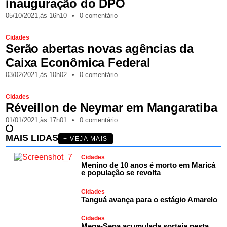
inauguração do DPO
05/10/2021,
às
16h10
•
0 comentário
Cidades
Serão abertas novas agências da
Caixa Econômica Federal
03/02/2021,
às
10h02
•
0 comentário
Cidades
Réveillon de Neymar em Mangaratiba
01/01/2021,
às
17h01
•
0 comentário
MAIS LIDAS
+ VEJA MAIS
Cidades
Menino de 10 anos é morto em Maricá
e população se revolta
Cidades
Tanguá avança para o estágio Amarelo
Cidades
Mega-Sena acumulada sorteia nesta