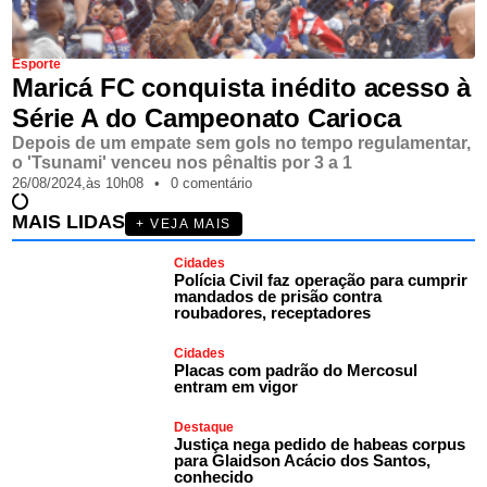
Esporte
Maricá FC conquista inédito acesso à
Série A do Campeonato Carioca
Depois de um empate sem gols no tempo regulamentar,
o 'Tsunami' venceu nos pênaltis por 3 a 1
26/08/2024,
às
10h08
•
0 comentário
MAIS LIDAS
+ VEJA MAIS
Cidades
Polícia Civil faz operação para cumprir
mandados de prisão contra
roubadores, receptadores
Cidades
Placas com padrão do Mercosul
entram em vigor
Destaque
Justiça nega pedido de habeas corpus
para Glaidson Acácio dos Santos,
conhecido